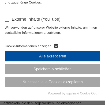
und zugehörige Cookies.
Laufzeit
1 Jahr
Name
_ga
Behält die Zustimmung des Benutzers zum
Zweck
Externe Inhalte (YouTube)
22.09.2026 - Lübeck
Cookie Opt-In
Anbieter
Google Analytics
Wir verwenden auf unserer Website externe Inhalte, um Ihnen
23.09.2026 - Neubrandenburg
zusätzliche Informationen anzubieten.
Laufzeit
2 Jahre
24.09.2026 - Berlin
Dieses Cookie dient zur Unterscheidung
Cookie-Informationen anzeigen
Zweck
einzelner Nutzer.
Alle akzeptieren
Name
_ga_KJTXJV2DGJ
Die effiziente Bewirtschaftung von Regen- und Abwasser
Speichern & schließen
erfordert innovative Ansätze, um den zunehmenden
Anbieter
Google Analytics
Herausforderungen des Klimawandels zu begegnen. Starke
Nur essentielle Cookies akzeptieren
Regenfälle und längere Trockenperioden stellen neue
Laufzeit
2 Jahre
Anforderungen an Planung, Technik und Regulierung. Im
Spannungsfeld zwischen urbaner Flächennutzung und dem
Powered by sgalinski Cookie Opt In
Dieses Cookie dient zur Speicherung des
Schutz natürlicher Wasserkreisläufe gilt es, Lösungen zu
Zweck
Sitzungsstatus.
entwickeln, die den Regelwerken und ökologischen